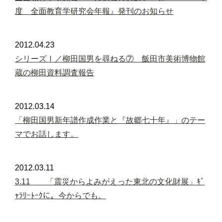
度 全面教育学研究会年報』発刊のお知らせ
2012.04.23
シリーズⅠ／柳田国男を尋ねる⑦ 飯田市美術博物館
蔵の柳田資料調査報告
2012.03.14
「柳田国男新年譜作成作業と『故郷七十年』」のテー
マでお話します。
2012.03.11
3.11 「震災からよみがえった東北の文化財展」ｷﾞ
ｬﾗﾘｰﾄｰｸに。今からでも。