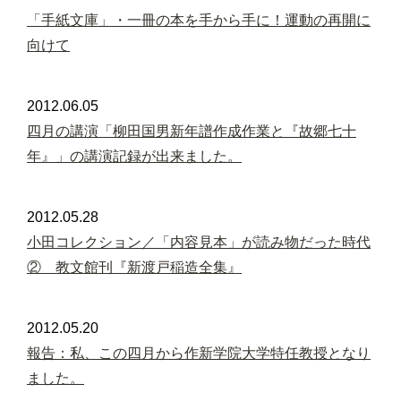
「手紙文庫」・一冊の本を手から手に！運動の再開に
向けて
2012.06.05
四月の講演「柳田国男新年譜作成作業と『故郷七十
年』」の講演記録が出来ました。
2012.05.28
小田コレクション／「内容見本」が読み物だった時代
② 教文館刊『新渡戸稲造全集』
2012.05.20
報告：私、この四月から作新学院大学特任教授となり
ました。