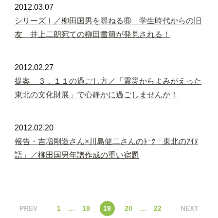
2012.03.07
シリーズⅠ／柳田国男を尋ねる⑥ 学生時代からの旧
友 井上二朗宛ての柳田書簡が発見される！
2012.02.27
提案 ３．１１の過ごし方／「震災からよみがえった
東北の文化財展」で心静かに過ごしませんか！
2012.02.20
報告・吉増剛造さん×川島健二さんのﾄｰｸ「東北のｱｲﾇ
語」／柳田国男年譜作成の重い宿題
PREV
1
…
18
19
20
…
22
NEXT