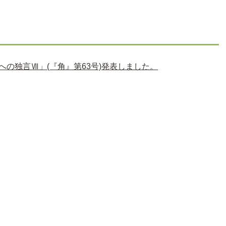
の独言Ⅶ」(『角』第63号)発表しました。