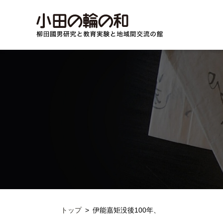
トップ
伊能嘉矩没後100年、