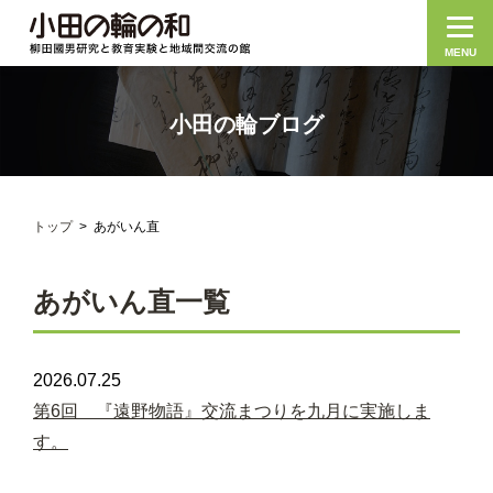
MENU
小田の輪ブログ
トップ
あがいん直
あがいん直一覧
2026.07.25
第6回 『遠野物語』交流まつりを九月に実施しま
す。