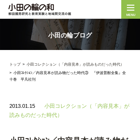
MENU
小田の輪ブログ
トップ
小田コレクション（「内容見本」が読みものだった時代）
小田ｺﾚｸｼｮﾝ／内容見本が読み物だった時代③ 『伊波普猷全集』全
十巻 平凡社刊
2013.01.15
小田コレクション（「内容見本」が
読みものだった時代）