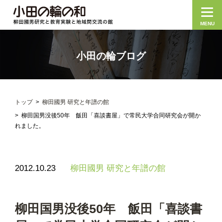
MENU
小田の輪ブログ
トップ
柳田國男 研究と年譜の館
柳田国男没後50年 飯田「喜談書屋」で常民大学合同研究会が開か
れました。
2012.10.23
柳田國男 研究と年譜の館
柳田国男没後50年 飯田「喜談書