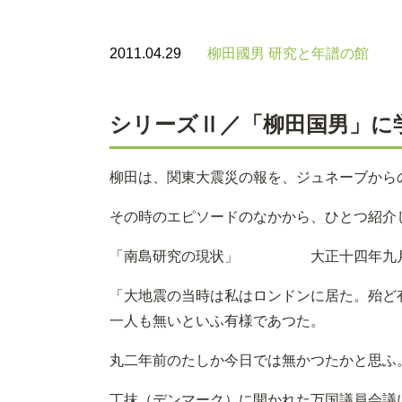
2011.04.29
柳田國男 研究と年譜の館
シリーズⅡ／「柳田国男」に
柳田は、関東大震災の報を、ジュネーブから
その時のエピソードのなかから、ひとつ紹介
「南島研究の現状」 大正十四年九月五
「大地震の当時は私はロンドンに居た。殆ど
一人も無いといふ有様であつた。
丸二年前のたしか今日では無かつたかと思ふ
丁抹（デンマーク）に開かれた万国議員会議