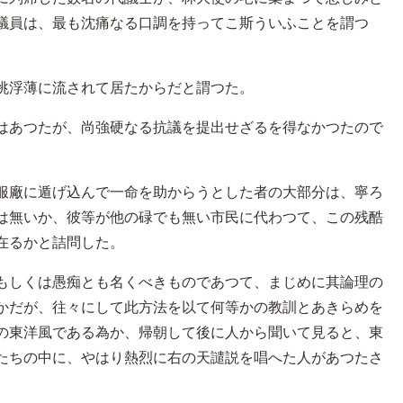
議員は、最も沈痛なる口調を持ってこ斯ういふことを謂つ
佻浮薄に流されて居たからだと謂つた。
はあつたが、尚強硬なる抗議を提出せざるを得なかつたので
服廠に遁げ込んで一命を助からうとした者の大部分は、寧ろ
は無いか、彼等が他の碌でも無い市民に代わつて、この残酷
在るかと詰問した。
もしくは愚痴とも名くべきものであつて、まじめに其論理の
かだが、往々にして此方法を以て何等かの教訓とあきらめを
の東洋風である為か、帰朝して後に人から聞いて見ると、東
たちの中に、やはり熱烈に右の天譴説を唱へた人があつたさ