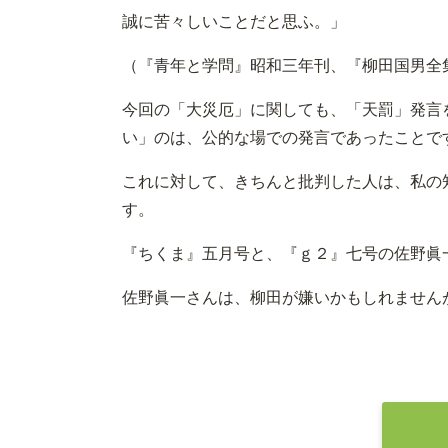
誠に苦々しいことだと思ふ。」
（『青年と学問』昭和三年刊、『柳田国男全
今回の「大災厄」に関しても、「天罰」発言
い」のは、公的な場での発言であったことで
これに対して、きちんと批判した人は、私の知る
す。
『ちくま』五月号と、『ｇ２』七号の佐野眞
佐野眞一さんは、柳田が嫌いかもしれません