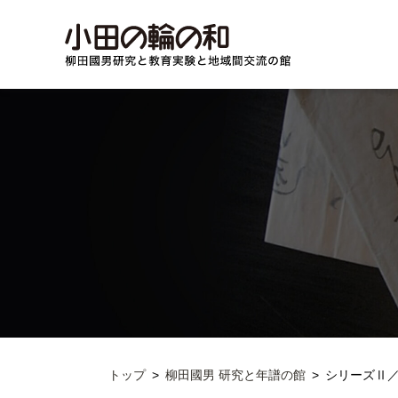
トップ
柳田國男 研究と年譜の館
シリーズⅡ