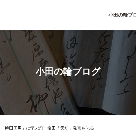
小田の輪ブ
小田の輪ブログ
／「柳田国男」に学ぶ① 柳田「天罰」発言を叱る