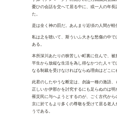
憂ひの会話を交へて居る中に、或一人の年長
た。
是は全く神の罰だ。あんまり近頃の人間が軽
私は之を聴いて、斯ういふ大きな愁傷の中で
ある。
本所深川あたりの狭苦しい町裏に住んで、被
平生から放縦な生活を為し得なかつた人々で
なる制裁を受けなければならぬ理由はどこに
此君のしたやうな断定は、勿論一種の激語、
正しいか伊那かを討究するにも足らぬのは明
罹災民に与へようとするのが、ごく古代から
京に於てもより多くの尊敬を受けて居る老人
うである。