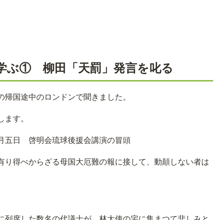
学ぶ① 柳田「天罰」発言を叱る
の帰国途中のロンドンで聞きました。
します。
日 啓明会琉球後援会講演の冒頭
有り得べからざる母国大厄難の報に接して、動顛しない者は
。
に列席した数名の代議士が、林大使の宅に集まつて悲しみと