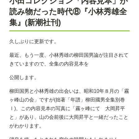
小田コレクション「内容見本」が
読み物だった時代⑧『小林秀雄全
集』(新潮社刊)
久しぶりに更新です。
最近、もう一度、小林秀雄の柳田国男論が注目されて
きていますので、全集の内容見本を
公開します。
柳田国男と小林秀雄の出会いは、昭和10年８月の「霧
ヶ峰山の会」ですが(拙著「年譜」柳田國男全集別巻
Ⅰ)、この内容見本の写真に「霧ヶ峰にて 大岡昇平
と」があり、山の会前後に大岡昇平と一緒だったこと
がわかります。