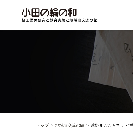
トップ
地域間交流の館
遠野まごころネット“