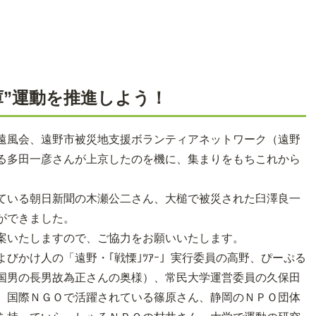
庫”運動を推進しよう！
遠風会、遠野市被災地支援ボランティアネットワーク（遠野
る多田一彦さんが上京したのを機に、集まりをもちこれから
ている朝日新聞の木瀬公二さん、大槌で被災された臼澤良一
ができました。
案いたしますので、ご協力をお願いいたします。
びかけ人の「遠野・｢戦慄｣ﾂｱｰ」実行委員の高野、ぴーぷる
国男の長男故為正さんの奥様）、常民大学運営委員の久保田
、国際ＮＧＯで活躍されている篠原さん、静岡のＮＰＯ団体