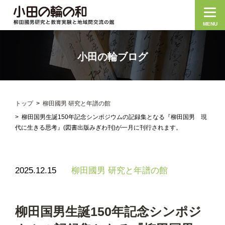
MENU
小田の輪ブログ
トップ
柳田國男 研究と年譜の館
柳田国男生誕150年記念シンポジウムの記録集となる『柳田国男 現
代に生きる思考』(図書出版みぎわ刊)が一月に刊行されます。
2025.12.15
柳田國男 研究と年譜の館
柳田国男生誕150年記念シンポジ