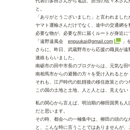
代表の多田さんから電話、担当の佐々木さん
と。
「ありがとうございました」と言われました
ヤマト運輸さんだけでなく、途中の交通網を
必要な物が、必要な所に届くルートが身近に
「遠野遠風会
enpuukai@gmail.com
」
さらに、昨日、武蔵野市から応援の職員が遠
連絡もらいました。
南砺市の田中市長のブログからは、元気な田
南相馬市からの避難の方々を受け入れるとか
それも、江戸時代の飢饉後の移住政策とのつ
この国の土地と土地、人と人とは、見えない
私の関心から言えば、明治期の柳田国男も人
だと思います。
その時、都会への一極集中は、柳田の頭のな
と、こんな時に言うことではありませんが、