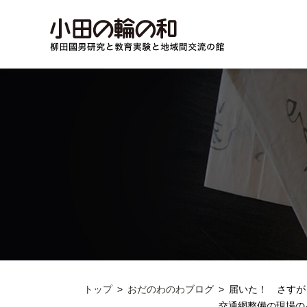
トップ
おだのわのわブログ
届いた！ さすが
交通網整備の現場