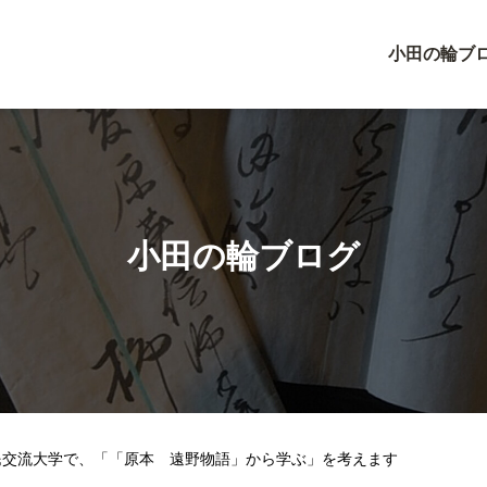
小田の輪ブ
小田の輪ブログ
民交流大学で、「「原本 遠野物語」から学ぶ」を考えます