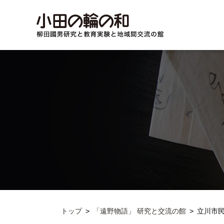
トップ
「遠野物語」 研究と交流の館
立川市