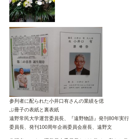
参列者に配られた小井口有さんの業績を偲
ぶ冊子の表紙と裏表紙
遠野常民大学運営委員長、『遠野物語』発刊80年実行
委員長、発刊100周年企画委員会座長、遠野文