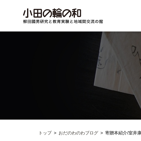
トップ
おだのわのわブログ
寄贈本紹介/室井