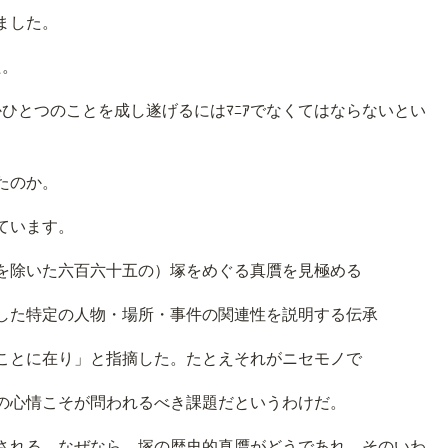
ました。
た。
かひとつのことを成し遂げるにはﾏﾆｱでなくてはならないとい
たのか。
ています。
を除いた六百六十五の）塚をめぐる真贋を見極める
した特定の人物・場所・事件の関連性を説明する伝承
ことに在り」と指摘した。たとえそれがニセモノで
の心情こそが問われるべき課題だというわけだ。
される。なぜなら、塚の歴史的真贋がどうであれ、そのいわ