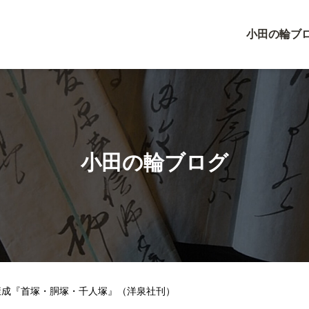
小田の輪ブ
小田の輪ブログ
康成『首塚・胴塚・千人塚』（洋泉社刊）