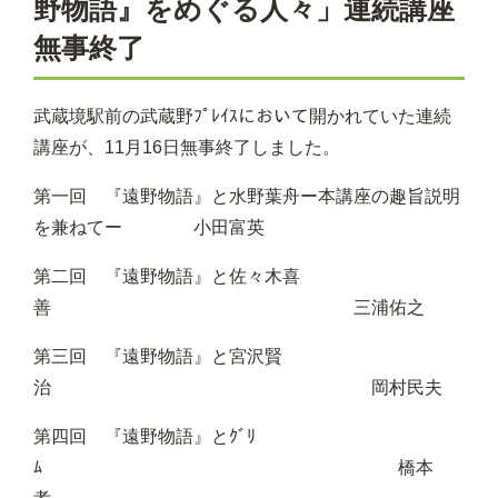
野物語』をめぐる人々」連続講座
無事終了
武蔵境駅前の武蔵野ﾌﾟﾚｲｽにおいて開かれていた連続
講座が、11月16日無事終了しました。
第一回 『遠野物語』と水野葉舟ー本講座の趣旨説明
を兼ねてー 小田富英
第二回 『遠野物語』と佐々木喜
善 三浦佑之
第三回 『遠野物語』と宮沢賢
治 岡村民夫
第四回 『遠野物語』とｸﾞﾘ
ﾑ 橋本