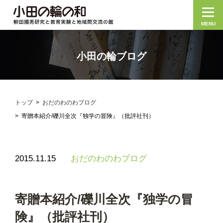
MENU
小田の輪ブログ
トップ
おだのわのわブログ
寄贈本紹介/礫川全次『独学の冒険』（批評社刊）
2015.11.15
おだのわのわブログ
寄贈本紹介/礫川全次『独学の冒
険』（批評社刊）