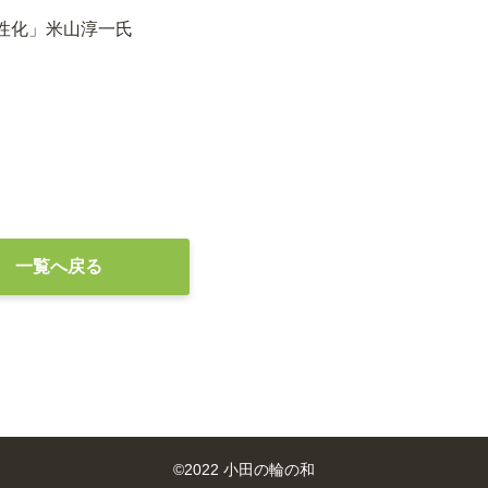
性化」米山淳一氏
一覧へ戻る
©
2022 小田の輪の和