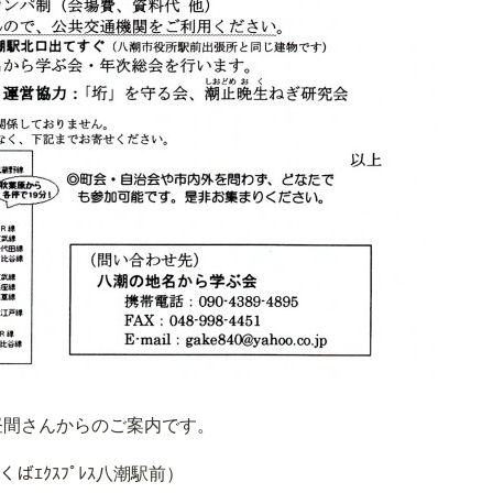
昼間さんからのご案内です。
くばｴｸｽﾌﾟﾚｽ八潮駅前）