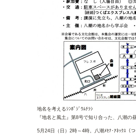
地名を考えるｼﾝﾎﾟｼﾞｳﾑﾁﾗｼ
『地名と風土』第8号で知り合った、八潮の
5月24日（日）2時～4時。八潮ﾒｾﾅ･ｱﾈｯｸｽ（つ