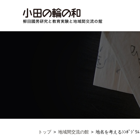
トップ
地域間交流の館
地名を考えるｼﾝﾎﾟｼ