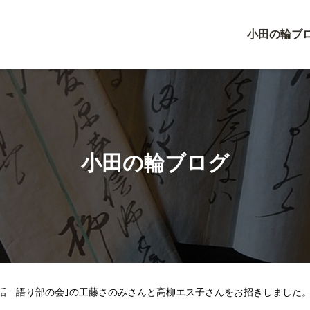
小田の輪ブ
小田の輪ブログ
昔話 語り部の会｣の工藤さのみさんと高柳エス子さんをお招きしました