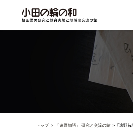
トップ
「遠野物語」 研究と交流の館
｢遠野