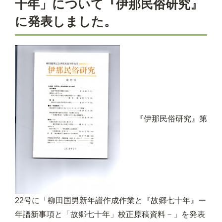
十年」について『伊那民俗研究』
に発表しました。
『伊那民俗研究』第
22号に「柳田国男新年譜作成作業と『故郷七十年』ー
年譜新事項と「故郷七十年」校正原稿資料－」を発表